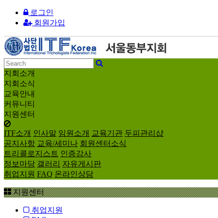
로그인
회원가입
지회소개
지회소식
교육안내
커뮤니티
지원센터
ITF소개
인사말
임원소개
교육기관
두피관리샵
공지사항
교육/세미나
회원센터소식
트리콜로지스트
인증강사
정보마당
갤러리
자유게시판
취업지원
FAQ
온라인상담
지원센터
취업지원