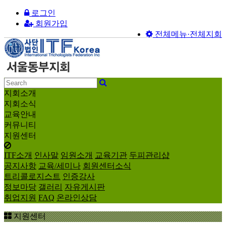
로그인
회원가입
전체메뉴·전체지회
지회소개
지회소식
교육안내
커뮤니티
지원센터
ITF소개
인사말
임원소개
교육기관
두피관리샵
공지사항
교육/세미나
회원센터소식
트리콜로지스트
인증강사
정보마당
갤러리
자유게시판
취업지원
FAQ
온라인상담
지원센터