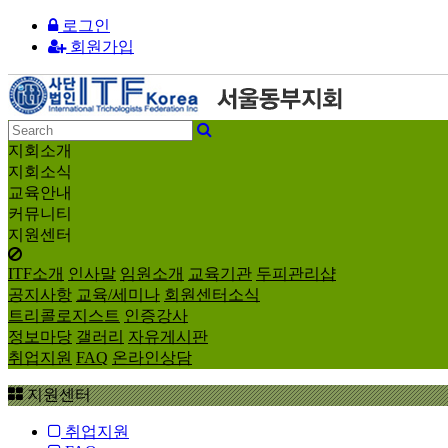
로그인
회원가입
지회소개
지회소식
교육안내
커뮤니티
지원센터
ITF소개
인사말
임원소개
교육기관
두피관리샵
공지사항
교육/세미나
회원센터소식
트리콜로지스트
인증강사
정보마당
갤러리
자유게시판
취업지원
FAQ
온라인상담
지원센터
취업지원